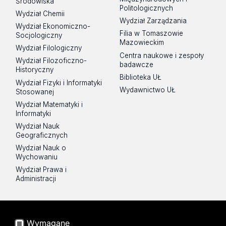
Środowiska
Politologicznych
Wydział Chemii
Wydział Zarządzania
Wydział Ekonomiczno-
Filia w Tomaszowie
Socjologiczny
Mazowieckim
Wydział Filologiczny
Centra naukowe i zespoły
Wydział Filozoficzno-
badawcze
Historyczny
Biblioteka UŁ
Wydział Fizyki i Informatyki
Wydawnictwo UŁ
Stosowanej
Wydział Matematyki i
Informatyki
Wydział Nauk
Geograficznych
Wydział Nauk o
Wychowaniu
Wydział Prawa i
Administracji
Na skróty
Poczta UŁ
Wymagane