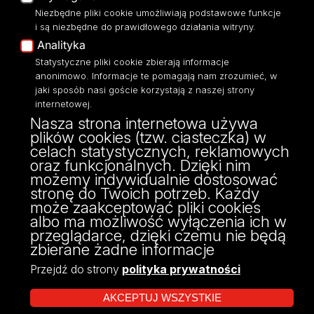
USOSWeb
Niezbędne pliki cookie umożliwiają podstawowe funkcje
i są niezbędne do prawidłowego działania witryny.
Portal Pracowniczy
Analityka
Baza Aktów Własnych
Statystyczne pliki cookie zbierają informacje
Platforma e-learningowa
Moodle
anonimowo. Informacje te pomagają nam zrozumieć, w
jaki sposób nasi goście korzystają z naszej strony
Eksperci UŁ
internetowej.
Polityka Prywatności
Nasza strona internetowa używa
Dostępność
plików cookies (tzw. ciasteczka) w
celach statystycznych, reklamowych
oraz funkcjonalnych. Dzięki nim
możemy indywidualnie dostosować
stronę do Twoich potrzeb. Każdy
może zaakceptować pliki cookies
albo ma możliwość wyłączenia ich w
przeglądarce, dzięki czemu nie będą
zbierane żadne informacje
Przejdź do strony
polityka prywatności
AKCEPTUJ WSZYSTKIE