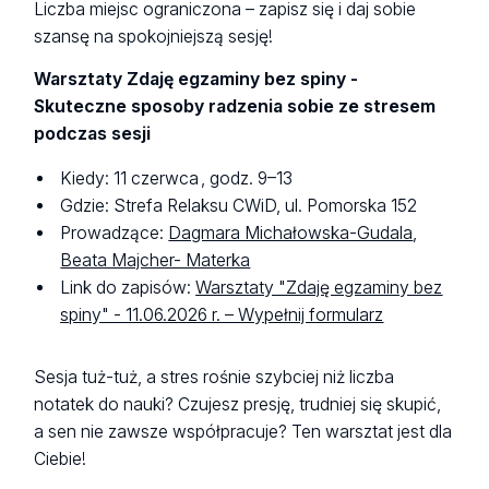
Liczba miejsc ograniczona – zapisz się i daj sobie
szansę na spokojniejszą sesję!
Warsztaty Zdaję egzaminy bez spiny -
Skuteczne sposoby radzenia sobie ze stresem
podczas sesji
Kiedy: 11 czerwca , godz. 9–13
Gdzie: Strefa Relaksu CWiD, ul. Pomorska 152
Prowadzące:
Dagmara Michałowska-Gudala
,
Beata Majcher- Materka
Link do zapisów:
Warsztaty "Zdaję egzaminy bez
spiny" - 11.06.2026 r. – Wypełnij formularz
Sesja tuż-tuż, a stres rośnie szybciej niż liczba
notatek do nauki? Czujesz presję, trudniej się skupić,
a sen nie zawsze współpracuje? Ten warsztat jest dla
Ciebie!