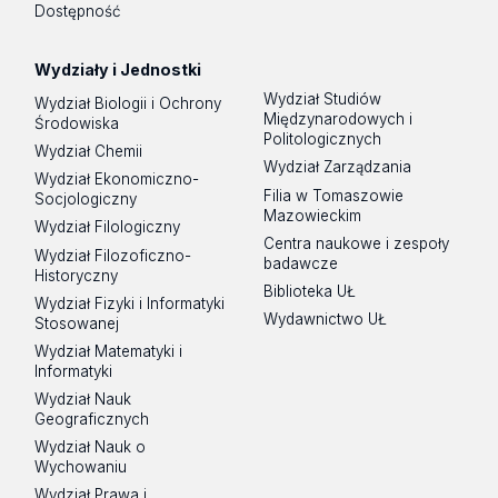
Dostępność
Wydziały i Jednostki
Wydział Studiów
Wydział Biologii i Ochrony
Międzynarodowych i
Środowiska
Politologicznych
Wydział Chemii
Wydział Zarządzania
Wydział Ekonomiczno-
Filia w Tomaszowie
Socjologiczny
Mazowieckim
Wydział Filologiczny
Centra naukowe i zespoły
Wydział Filozoficzno-
badawcze
Historyczny
Biblioteka UŁ
Wydział Fizyki i Informatyki
Wydawnictwo UŁ
Stosowanej
Wydział Matematyki i
Informatyki
Wydział Nauk
Geograficznych
Wydział Nauk o
Wychowaniu
Wydział Prawa i