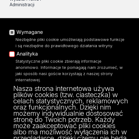
Administracji
Na skróty
Poczta UŁ
Wymagane
USOSWeb
Niezbędne pliki cookie umożliwiają podstawowe funkcje
i są niezbędne do prawidłowego działania witryny.
Portal Pracowniczy
Analityka
Baza Aktów Własnych
Statystyczne pliki cookie zbierają informacje
Platforma e-learningowa
Moodle
anonimowo. Informacje te pomagają nam zrozumieć, w
jaki sposób nasi goście korzystają z naszej strony
Eksperci UŁ
internetowej.
Polityka Prywatności
Nasza strona internetowa używa
Dostępność
plików cookies (tzw. ciasteczka) w
celach statystycznych, reklamowych
oraz funkcjonalnych. Dzięki nim
możemy indywidualnie dostosować
stronę do Twoich potrzeb. Każdy
może zaakceptować pliki cookies
albo ma możliwość wyłączenia ich w
przeglądarce, dzięki czemu nie będą