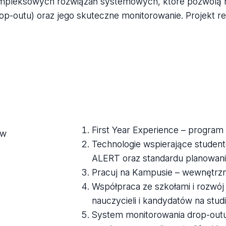
ompleksowych rozwiązań systemowych, które pozwolą n
p-outu) oraz jego skuteczne monitorowanie. Projekt re
First Year Experience – progra
ów
Technologie wspierające stude
ALERT oraz standardu planowani
Pracuj na Kampusie – wewnętrz
Współpraca ze szkołami i rozwój 
nauczycieli i kandydatów na studi
System monitorowania drop-outu 