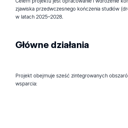
Celem projektu jest opracowanie i wdrożenie k
zjawiska przedwczesnego kończenia studiów (dro
w latach 2025–2028.
Główne działania
Projekt obejmuje sześć zintegrowanych obszar
wsparcia: