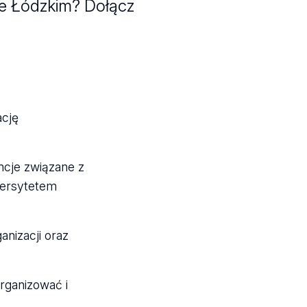
ie Łódzkim? Dołącz
ację
ncje związane z
wersytetem
nizacji oraz
rganizować i