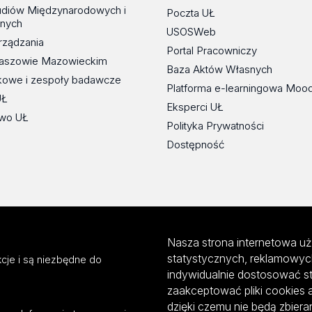
udiów Międzynarodowych i
Poczta UŁ
znych
USOSWeb
rządzania
Portal Pracowniczy
maszowie Mazowieckim
Baza Aktów Własnych
kowe i zespoły badawcze
Platforma e-learningowa Moo
UŁ
Eksperci UŁ
wo UŁ
Polityka Prywatności
Dostępność
Nasza strona internetowa uż
statystycznych, reklamowyc
cje i są niezbędne do
indywidualnie dostosować s
zaakceptować pliki cookies 
dzięki czemu nie będą zbier