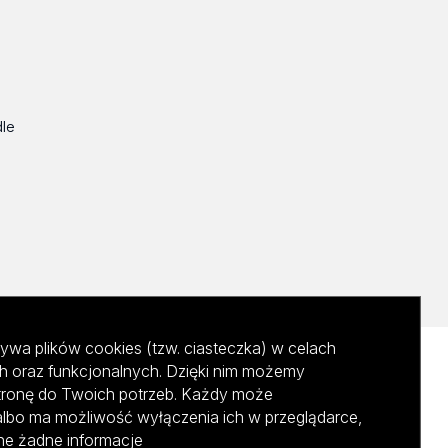
dle
ywa plików cookies (tzw. ciasteczka) w celach
h oraz funkcjonalnych. Dzięki nim możemy
tronę do Twoich potrzeb. Każdy może
albo ma możliwość wyłączenia ich w przeglądarce,
ane żadne informacje