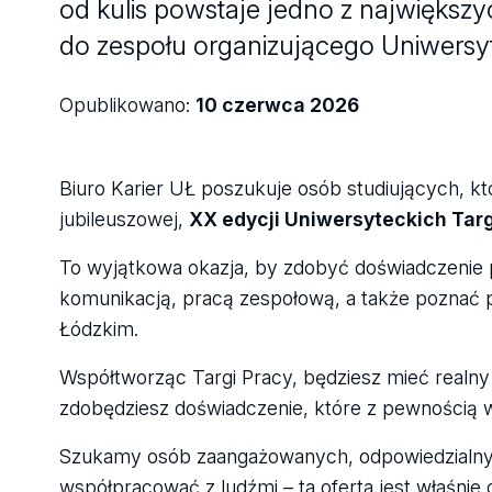
od kulis powstaje jedno z najwięks
do zespołu organizującego Uniwersyt
Opublikowano:
10 czerwca 2026
Biuro Karier UŁ poszukuje osób studiujących, kt
jubileuszowej,
XX edycji Uniwersyteckich Tar
To wyjątkowa okazja, by zdobyć doświadczenie 
komunikacją, pracą zespołową, a także poznać pr
Łódzkim.
Współtworząc Targi Pracy, będziesz mieć realny 
zdobędziesz doświadczenie, które z pewnością 
Szukamy osób zaangażowanych, odpowiedzialnych 
współpracować z ludźmi – ta oferta jest właśnie d