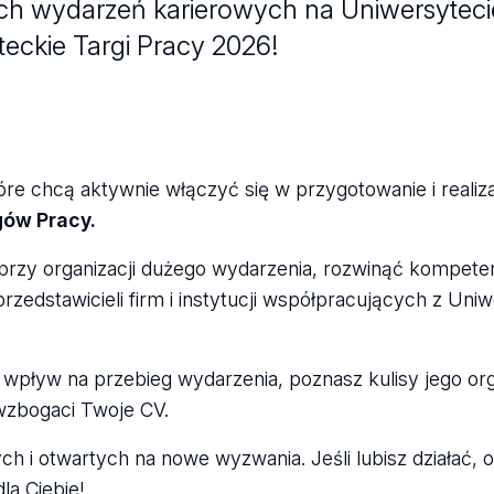
zych wydarzeń karierowych na Uniwersytec
eckie Targi Pracy 2026!
óre chcą aktywnie włączyć się w przygotowanie i realiz
gów Pracy.
przy organizacji dużego wydarzenia, rozwinąć kompete
zedstawicieli firm i instytucji współpracujących z Uni
wpływ na przebieg wydarzenia, poznasz kulisy jego orga
wzbogaci Twoje CV.
i otwartych na nowe wyzwania. Jeśli lubisz działać, o
la Ciebie!