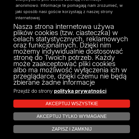
Moodle
anonimowo. Informacje te pomagają nam zrozumieć, w
jaki sposób nasi goście korzystają z naszej strony
Eksperci UŁ
internetowej.
Polityka Prywatności
Nasza strona internetowa używa
Dostępność
plików cookies (tzw. ciasteczka) w
celach statystycznych, reklamowych
oraz funkcjonalnych. Dzięki nim
możemy indywidualnie dostosować
stronę do Twoich potrzeb. Każdy
może zaakceptować pliki cookies
albo ma możliwość wyłączenia ich w
przeglądarce, dzięki czemu nie będą
zbierane żadne informacje
Przejdź do strony
polityka prywatności
AKCEPTUJ WSZYSTKIE
AKCEPTUJ TYLKO WYMAGANE
Projekt Multiportalu UŁ współfinansowany z funduszy Unii Europejskiej w
ZARZĄDZAJ COOKIES
ramach konkursu NCBR
ZAPISZ I ZAMKNIJ