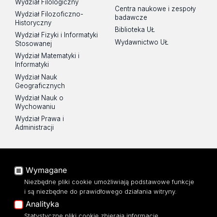
Wydział Filologiczny
Centra naukowe i zespoły
Wydział Filozoficzno-
badawcze
Historyczny
Biblioteka UŁ
Wydział Fizyki i Informatyki
Wydawnictwo UŁ
Stosowanej
Wydział Matematyki i
Informatyki
Wydział Nauk
Geograficznych
Wydział Nauk o
Wychowaniu
Wydział Prawa i
Administracji
Na skróty
Poczta UŁ
Wymagane
USOSWeb
Niezbędne pliki cookie umożliwiają podstawowe funkcje
Portal Pracowniczy
i są niezbędne do prawidłowego działania witryny.
Analityka
Baza Aktów Własnych
Statystyczne pliki cookie zbierają informacje
Platforma e-learningowa