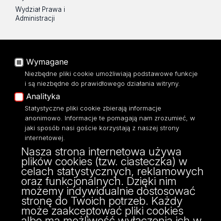
Wydział Prawa i
Administracji
Na skróty
Poczta UŁ
Wymagane
USOSWeb
Niezbędne pliki cookie umożliwiają podstawowe funkcje
i są niezbędne do prawidłowego działania witryny.
Portal Pracowniczy
Analityka
Baza Aktów Własnych
Statystyczne pliki cookie zbierają informacje
Platforma e-learningowa
Moodle
anonimowo. Informacje te pomagają nam zrozumieć, w
jaki sposób nasi goście korzystają z naszej strony
Eksperci UŁ
internetowej.
Polityka Prywatności
Nasza strona internetowa używa
Dostępność
plików cookies (tzw. ciasteczka) w
celach statystycznych, reklamowych
oraz funkcjonalnych. Dzięki nim
możemy indywidualnie dostosować
stronę do Twoich potrzeb. Każdy
może zaakceptować pliki cookies
albo ma możliwość wyłączenia ich w