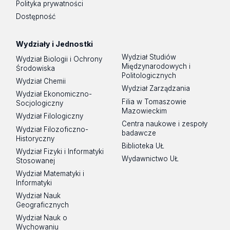
Polityka prywatności
Dostępność
Wydziały i Jednostki
Wydział Studiów
Wydział Biologii i Ochrony
Międzynarodowych i
Środowiska
Politologicznych
Wydział Chemii
Wydział Zarządzania
Wydział Ekonomiczno-
Filia w Tomaszowie
Socjologiczny
Mazowieckim
Wydział Filologiczny
Centra naukowe i zespoły
Wydział Filozoficzno-
badawcze
Historyczny
Biblioteka UŁ
Wydział Fizyki i Informatyki
Wydawnictwo UŁ
Stosowanej
Wydział Matematyki i
Informatyki
Wydział Nauk
Geograficznych
Wydział Nauk o
Wychowaniu