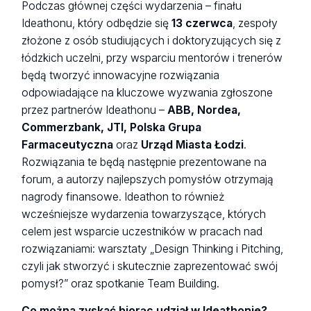
Podczas głównej części wydarzenia – finału
Ideathonu, który odbędzie się
13 czerwca
, zespoły
złożone z osób studiujących i doktoryzujących się z
łódzkich uczelni, przy wsparciu mentorów i trenerów
będą tworzyć innowacyjne rozwiązania
odpowiadające na kluczowe wyzwania zgłoszone
przez partnerów Ideathonu –
ABB, Nordea,
Commerzbank, JTI, Polska Grupa
Farmaceutyczna
oraz
Urząd Miasta Łodzi
.
Rozwiązania te będą następnie prezentowane na
forum, a autorzy najlepszych pomysłów otrzymają
nagrody finansowe. Ideathon to również
wcześniejsze wydarzenia towarzyszące, których
celem jest wsparcie uczestników w pracach nad
rozwiązaniami: warsztaty „Design Thinking i Pitching,
czyli jak stworzyć i skutecznie zaprezentować swój
pomysł?” oraz spotkanie Team Building.
Co można zyskać biorąc udział w Ideathonie?