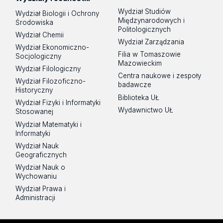
Wydział Studiów
Wydział Biologii i Ochrony
Międzynarodowych i
Środowiska
Politologicznych
Wydział Chemii
Wydział Zarządzania
Wydział Ekonomiczno-
Filia w Tomaszowie
Socjologiczny
Mazowieckim
Wydział Filologiczny
Centra naukowe i zespoły
Wydział Filozoficzno-
badawcze
Historyczny
Biblioteka UŁ
Wydział Fizyki i Informatyki
Wydawnictwo UŁ
Stosowanej
Wydział Matematyki i
Informatyki
Wydział Nauk
Geograficznych
Wydział Nauk o
Wychowaniu
Wydział Prawa i
Administracji