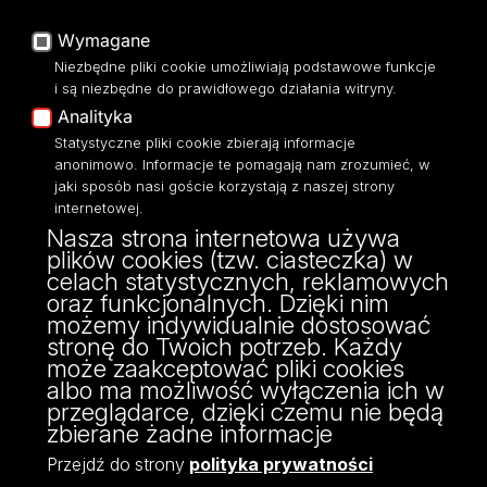
Na skróty
Poczta UŁ
Wymagane
USOSWeb
Niezbędne pliki cookie umożliwiają podstawowe funkcje
i są niezbędne do prawidłowego działania witryny.
Portal Pracowniczy
Analityka
Baza Aktów Własnych
Statystyczne pliki cookie zbierają informacje
Platforma e-learningowa
Moodle
anonimowo. Informacje te pomagają nam zrozumieć, w
jaki sposób nasi goście korzystają z naszej strony
Eksperci UŁ
internetowej.
Polityka Prywatności
Nasza strona internetowa używa
Dostępność
plików cookies (tzw. ciasteczka) w
celach statystycznych, reklamowych
oraz funkcjonalnych. Dzięki nim
możemy indywidualnie dostosować
stronę do Twoich potrzeb. Każdy
może zaakceptować pliki cookies
albo ma możliwość wyłączenia ich w
przeglądarce, dzięki czemu nie będą
zbierane żadne informacje
Przejdź do strony
polityka prywatności