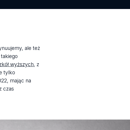
ynuujemy, ale też
 takiego
zkół wyższych
, z
e tylko
022, mając na
z czas