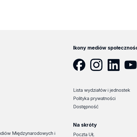
absolwentów jest dla Uczelni bezcen
Ikony mediów społecznoś
Facebook
Instagram
LinkedIn
YouT
Lista wydziałów i jednostek
Polityka prywatności
Dostępność
Na skróty
udiów Międzynarodowych i
Poczta UŁ