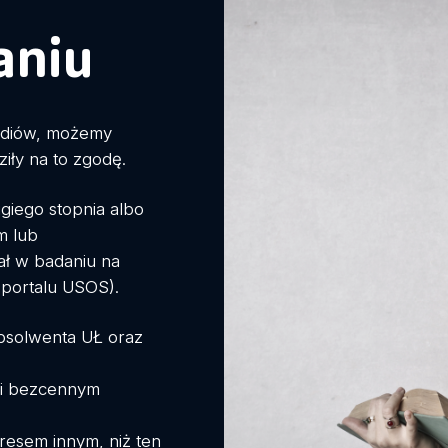
aniu
tudiów, możemy
iły na to zgodę.
giego stopnia albo
m lub
ał w badaniu na
 portalu USOS).
bsolwenta UŁ oraz
ni bezcennym
resem innym, niż ten