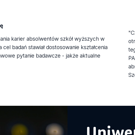
ię
"C
ania karier absolwentów szkół wyższych w
ot
a cel badań stawiał dostosowanie kształcenia
te
wowe pytanie badawcze - jakże aktualne
PA
ab
Sz
Uniwer